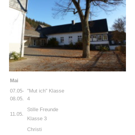
Mai
07.05-
"Mut ich" Klasse
08.05.
4
Stille Freunde
11.05.
Klasse 3
Christi