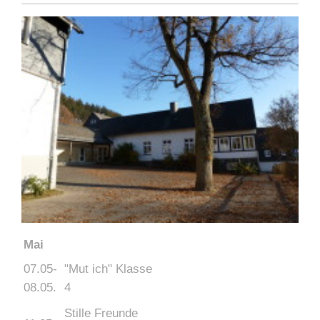
Mai
07.05-
"Mut ich" Klasse
08.05.
4
Stille Freunde