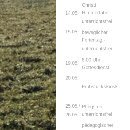
Christi
Himmerfahrt -
14.05.
unterrichtsfrei
15.05.
beweglicher
Ferientag -
unterrichtsfrei
8:00 Uhr
19.05.
Gottesdienst
20.05.
Frühstückskiosk
25.05./
Pfingsten -
unterrichtsfrei
26.05.
pädagogischer