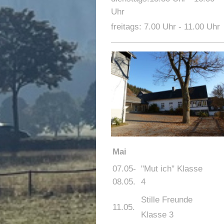
Uhr
freitags: 7.00 Uhr - 11.00 Uhr
Mai
07.05-
"Mut ich" Klasse
08.05.
4
Stille Freunde
11.05.
Klasse 3