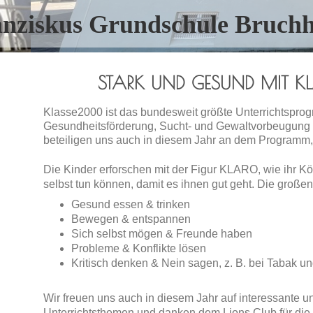
anziskus Grundschule Bruch
STARK UND GESUND MIT 
Klasse2000 ist das bundesweit größte Unterrichtspro
Gesundheitsförderung, Sucht- und Gewaltvorbeugung f
beteiligen uns auch in diesem Jahr
an dem Programm, d
Die Kinder erforschen mit der Figur KLARO, wie ihr Kör
selbst tun können, damit es ihnen gut geht. Die groß
Gesund essen & trinken
Bewegen & entspannen
Sich selbst mögen & Freunde haben
Probleme & Konflikte lösen
Kritisch denken & Nein sagen, z. B. bei Tabak u
Wir freuen uns auch in diesem Jahr auf interessante 
Unterrichtsthemen und danken dem Lions Club für die f