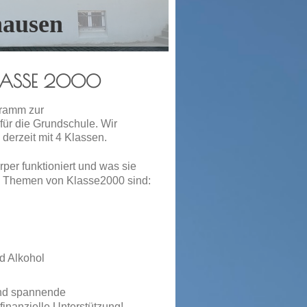
hausen
KLASSE 2000
gramm zur
ür die Grundschule. Wir
erzeit mit
4
Klassen.
per funktioniert und was sie
en Themen von Klasse2000 sind:
nd Alkohol
und spannende
inanzielle Unterstützung!